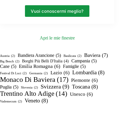
Vuoi conoscermi meglio?
Apri le mie finestre
Baviera
(7)
Bandiera Arancione
(5)
Austria
(2)
Basilicata
(2)
Campania
(5)
Borghi Più Belli D'Italia
(4)
Big Bench
(2)
Emilia Romagna
(6)
Cane
(5)
Famiglie
(5)
Lombardia
(8)
Lazio
(6)
Festival Di Luci
(2)
Germania
(2)
Monaco Di Baviera
(17)
Piemonte
(6)
Svizzera
(9)
Toscana
(8)
Puglia
(5)
Slovenia
(2)
Trentino Alto Adige
(14)
Unesco
(6)
Veneto
(8)
Vademecum
(2)