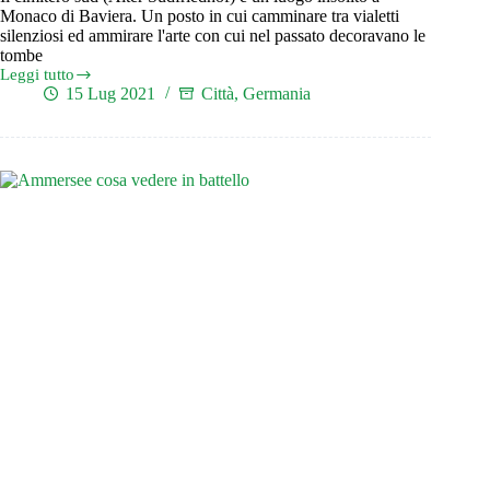
Monaco di Baviera. Un posto in cui camminare tra vialetti
silenziosi ed ammirare l'arte con cui nel passato decoravano le
tombe
Leggi tutto
Un
15 Lug 2021
Città
,
Germania
luogo
insolito
a
Monaco
di
Baviera:
l’antico
cimitero
sud