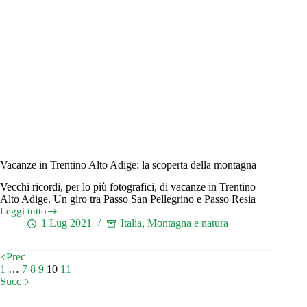
Vacanze in Trentino Alto Adige: la scoperta della montagna
Vecchi ricordi, per lo più fotografici, di vacanze in Trentino
Alto Adige. Un giro tra Passo San Pellegrino e Passo Resia
Leggi tutto
Vacanze
1 Lug 2021
Italia
,
Montagna e natura
in
Trentino
Alto
Prec
Adige:
1
…
7
8
9
10
11
la
Succ
scoperta
della