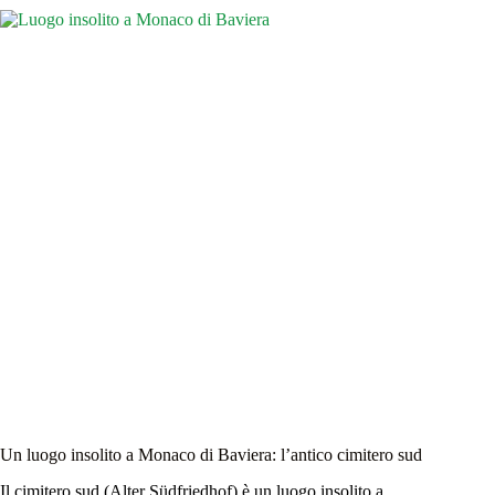
quando
il
risveglio
è
uno
spettacolo
Un luogo insolito a Monaco di Baviera: l’antico cimitero sud
Il cimitero sud (Alter Südfriedhof) è un luogo insolito a