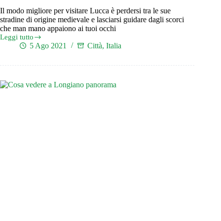
Il modo migliore per visitare Lucca è perdersi tra le sue
stradine di origine medievale e lasciarsi guidare dagli scorci
che man mano appaiono ai tuoi occhi
Leggi tutto
Visitare
5 Ago 2021
Città
,
Italia
Lucca:
un
tuffo
nel
Medioevo
per
tutte
le
età