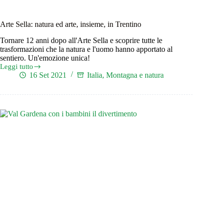
Arte Sella: natura ed arte, insieme, in Trentino
Tornare 12 anni dopo all'Arte Sella e scoprire tutte le
trasformazioni che la natura e l'uomo hanno apportato al
sentiero. Un'emozione unica!
Leggi tutto
Arte
16 Set 2021
Italia
,
Montagna e natura
Sella:
natura
ed
arte,
insieme,
in
Trentino