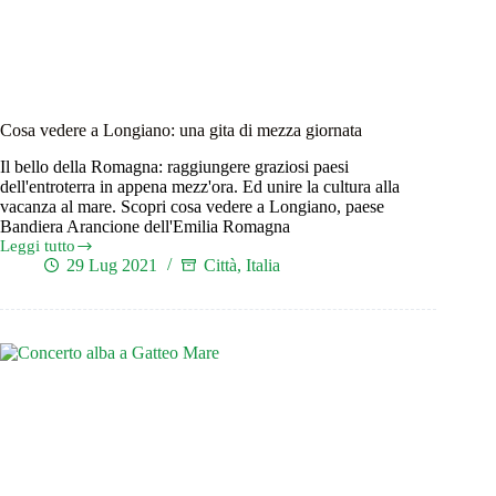
Cosa vedere a Longiano: una gita di mezza giornata
Il bello della Romagna: raggiungere graziosi paesi
dell'entroterra in appena mezz'ora. Ed unire la cultura alla
vacanza al mare. Scopri cosa vedere a Longiano, paese
Bandiera Arancione dell'Emilia Romagna
Leggi tutto
Cosa
29 Lug 2021
Città
,
Italia
vedere
a
Longiano:
una
gita
di
mezza
giornata