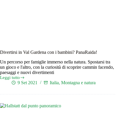
Divertirsi in Val Gardena con i bambini? PanaRaida!
Un percorso per famiglie immerso nella natura. Spostarsi tra
un gioco e l'altro, con la curiosità di scoprire cammin facendo,
paesaggi e nuovi divertimenti
Leggi tutto
Divertirsi
9 Set 2021
Italia
,
Montagna e natura
in
Val
Gardena
con
i
bambini?
PanaRaida!