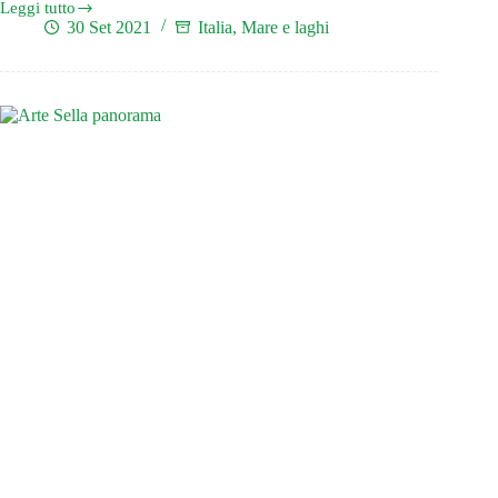
Leggi tutto
Cosa
30 Set 2021
Italia
,
Mare e laghi
vedere
al
Lago
di
Bracciano
in
un
giorno