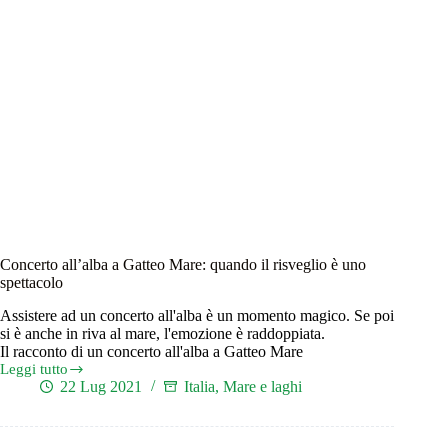
Concerto all’alba a Gatteo Mare: quando il risveglio è uno
spettacolo
Assistere ad un concerto all'alba è un momento magico. Se poi
si è anche in riva al mare, l'emozione è raddoppiata.
Il racconto di un concerto all'alba a Gatteo Mare
Leggi tutto
Concerto
22 Lug 2021
Italia
,
Mare e laghi
all’alba
a
Gatteo
Mare: