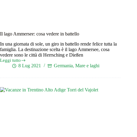
Il lago Ammersee: cosa vedere in battello
In una giornata di sole, un giro in battello rende felice tutta la
famiglia. La destinazione scelta è il lago Ammersee, cosa
vedere sono le città di Herrsching e Dießen
Leggi tutto
Il
8 Lug 2021
Germania
,
Mare e laghi
lago
Ammersee:
cosa
vedere
in
battello