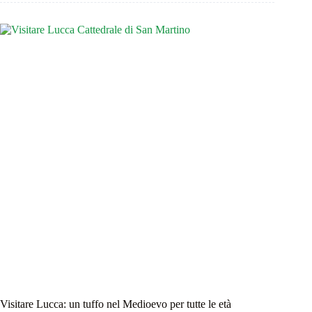
per
gli
occhi
Visitare Lucca: un tuffo nel Medioevo per tutte le età