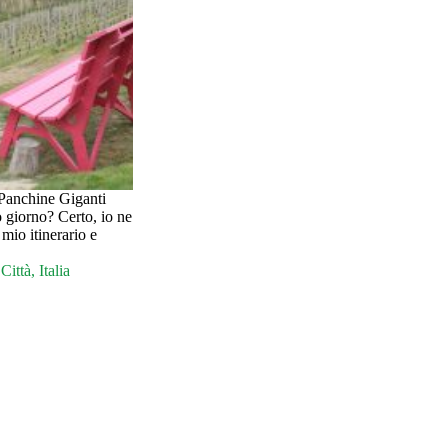
 Panchine Giganti
 giorno? Certo, io ne
 mio itinerario e
Città
,
Italia