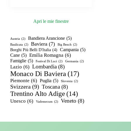
Apri le mie finestre
Bandiera Arancione
(5)
Austria
(2)
Baviera
(7)
Basilicata
(2)
Big Bench
(2)
Campania
(5)
Borghi Più Belli D'Italia
(4)
Emilia Romagna
(6)
Cane
(5)
Famiglie
(5)
Festival Di Luci
(2)
Germania
(2)
Lombardia
(8)
Lazio
(6)
Monaco Di Baviera
(17)
Piemonte
(6)
Puglia
(5)
Slovenia
(2)
Svizzera
(9)
Toscana
(8)
Trentino Alto Adige
(14)
Veneto
(8)
Unesco
(6)
Vademecum
(2)