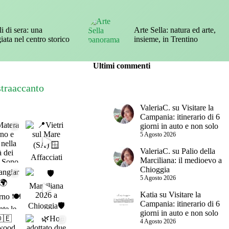
i di sera: una
Arte Sella: natura ed arte,
iata nel centro storico
insieme, in Trentino
Ultimi commenti
straaccanto
ValeriaC.
su
Visitare la
Campania: itinerario di 6
giorni in auto e non solo
5 Agosto 2026
ValeriaC.
su
Palio della
Marciliana: il medioevo a
Chioggia
5 Agosto 2026
Katia
su
Visitare la
Campania: itinerario di 6
giorni in auto e non solo
4 Agosto 2026