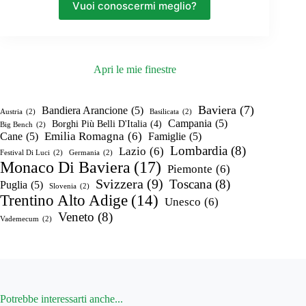
Vuoi conoscermi meglio?
Apri le mie finestre
Baviera
(7)
Bandiera Arancione
(5)
Austria
(2)
Basilicata
(2)
Campania
(5)
Borghi Più Belli D'Italia
(4)
Big Bench
(2)
Emilia Romagna
(6)
Cane
(5)
Famiglie
(5)
Lombardia
(8)
Lazio
(6)
Festival Di Luci
(2)
Germania
(2)
Monaco Di Baviera
(17)
Piemonte
(6)
Svizzera
(9)
Toscana
(8)
Puglia
(5)
Slovenia
(2)
Trentino Alto Adige
(14)
Unesco
(6)
Veneto
(8)
Vademecum
(2)
Potrebbe interessarti anche...