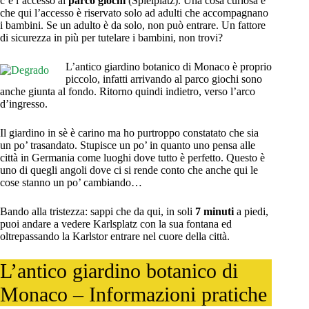
c’è l’accesso al
parco giochi
(Spielplatz). Una cosa curiosa è
che qui l’accesso è riservato solo ad adulti che accompagnano
i bambini. Se un adulto è da solo, non può entrare. Un fattore
di sicurezza in più per tutelare i bambini, non trovi?
L’antico giardino botanico di Monaco è proprio
piccolo, infatti arrivando al parco giochi sono
anche giunta al fondo. Ritorno quindi indietro, verso l’arco
d’ingresso.
Il giardino in sè è carino ma ho purtroppo constatato che sia
un po’ trasandato. Stupisce un po’ in quanto uno pensa alle
città in Germania come luoghi dove tutto è perfetto. Questo è
uno di quegli angoli dove ci si rende conto che anche qui le
cose stanno un po’ cambiando…
Bando alla tristezza: sappi che da qui, in soli
7 minuti
a piedi,
puoi andare a vedere Karlsplatz con la sua fontana ed
oltrepassando la Karlstor entrare nel cuore della città.
L’antico giardino botanico di
Monaco – Informazioni pratiche