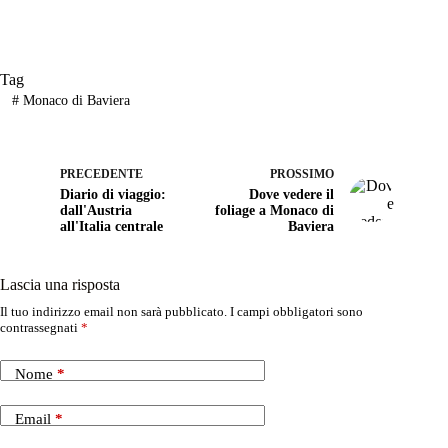
bo
ts
ail
di
ok
A
vi
Tag
pp
di
#
Monaco di Baviera
PRECEDENTE
PROSSIMO
Diario di viaggio:
Dove vedere il
dall'Austria
foliage a Monaco di
all'Italia centrale
Baviera
Lascia una risposta
Il tuo indirizzo email non sarà pubblicato.
I campi obbligatori sono
contrassegnati
*
Nome
*
Email
*