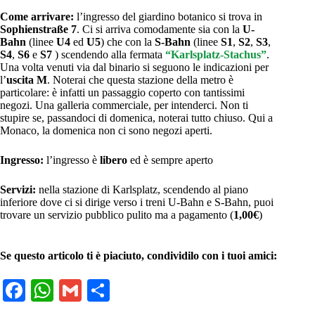
Come arrivare:
l’ingresso del giardino botanico si trova in
Sophienstraße 7
. Ci si arriva comodamente sia con la
U-
Bahn
(linee
U4
ed
U5
) che con la
S-Bahn
(linee
S1
,
S2
,
S3
,
S4
,
S6
e
S7
) scendendo alla fermata
“Karlsplatz-Stachus”
.
Una volta venuti via dal binario si seguono le indicazioni per
l’
uscita M
. Noterai che questa stazione della metro è
particolare: è infatti un passaggio coperto con tantissimi
negozi. Una galleria commerciale, per intenderci. Non ti
stupire se, passandoci di domenica, noterai tutto chiuso. Qui a
Monaco, la domenica non ci sono negozi aperti.
Ingresso:
l’ingresso è
libero
ed è sempre aperto
Servizi:
nella stazione di Karlsplatz, scendendo al piano
inferiore dove ci si dirige verso i treni U-Bahn e S-Bahn, puoi
trovare un servizio pubblico pulito ma a pagamento (
1,00€
)
Se questo articolo ti è piaciuto, condividilo con i tuoi amici:
Fa
W
G
C
ce
ha
m
on