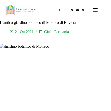
Salta
al
contenuto
L’antico giardino botanico di Monaco di Baviera
21 Ott 2021
Città
,
Germania