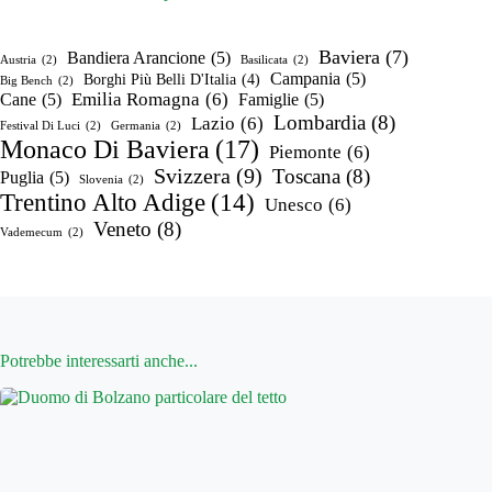
Baviera
(7)
Bandiera Arancione
(5)
Austria
(2)
Basilicata
(2)
Campania
(5)
Borghi Più Belli D'Italia
(4)
Big Bench
(2)
Emilia Romagna
(6)
Cane
(5)
Famiglie
(5)
Lombardia
(8)
Lazio
(6)
Festival Di Luci
(2)
Germania
(2)
Monaco Di Baviera
(17)
Piemonte
(6)
Svizzera
(9)
Toscana
(8)
Puglia
(5)
Slovenia
(2)
Trentino Alto Adige
(14)
Unesco
(6)
Veneto
(8)
Vademecum
(2)
Potrebbe interessarti anche...