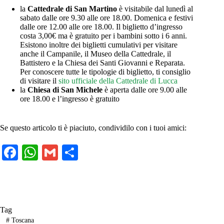
la
Cattedrale di San Martino
è visitabile dal lunedì al
sabato dalle ore 9.30 alle ore 18.00. Domenica e festivi
dalle ore 12.00 alle ore 18.00. Il biglietto d’ingresso
costa 3,00€ ma è gratuito per i bambini sotto i 6 anni.
Esistono inoltre dei biglietti cumulativi per visitare
anche il Campanile, il Museo della Cattedrale, il
Battistero e la Chiesa dei Santi Giovanni e Reparata.
Per conoscere tutte le tipologie di biglietto, ti consiglio
di visitare il
sito ufficiale della Cattedrale di Lucca
la
Chiesa di San Michele
è aperta dalle ore 9.00 alle
ore 18.00 e l’ingresso è gratuito
Se questo articolo ti è piaciuto, condividilo con i tuoi amici:
Fa
W
G
C
ce
ha
m
on
bo
ts
ail
di
ok
A
vi
Tag
pp
di
#
Toscana