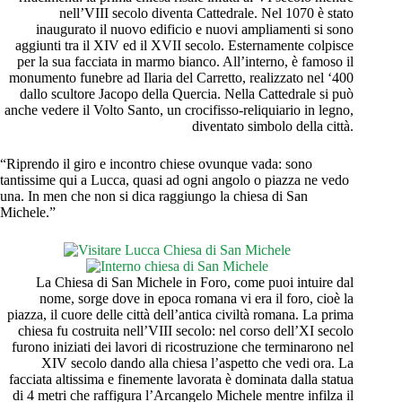
nell’VIII secolo diventa Cattedrale. Nel 1070 è stato
inaugurato il nuovo edificio e nuovi ampliamenti si sono
aggiunti tra il XIV ed il XVII secolo. Esternamente colpisce
per la sua facciata in marmo bianco. All’interno, è famoso il
monumento funebre ad Ilaria del Carretto, realizzato nel ‘400
dallo scultore Jacopo della Quercia. Nella Cattedrale si può
anche vedere il Volto Santo, un crocifisso-reliquiario in legno,
diventato simbolo della città.
“Riprendo il giro e incontro chiese ovunque vada: sono
tantissime qui a Lucca, quasi ad ogni angolo o piazza ne vedo
una. In men che non si dica raggiungo la chiesa di San
Michele.”
La Chiesa di San Michele in Foro, come puoi intuire dal
nome, sorge dove in epoca romana vi era il foro, cioè la
piazza, il cuore delle città dell’antica civiltà romana. La prima
chiesa fu costruita nell’VIII secolo: nel corso dell’XI secolo
furono iniziati dei lavori di ricostruzione che terminarono nel
XIV secolo dando alla chiesa l’aspetto che vedi ora. La
facciata altissima e finemente lavorata è dominata dalla statua
di 4 metri che raffigura l’Arcangelo Michele mentre infilza il