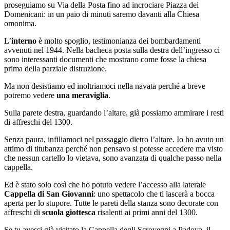
proseguiamo su Via della Posta fino ad incrociare Piazza dei
Domenicani: in un paio di minuti saremo davanti alla Chiesa
omonima.
L’
interno
è molto spoglio, testimonianza dei bombardamenti
avvenuti nel 1944. Nella bacheca posta sulla destra dell’ingresso ci
sono interessanti documenti che mostrano come fosse la chiesa
prima della parziale distruzione.
Ma non desistiamo ed inoltriamoci nella navata perché a breve
potremo vedere
una meraviglia
.
Sulla parete destra, guardando l’altare, già possiamo ammirare i resti
di affreschi del 1300.
Senza paura, infiliamoci nel passaggio dietro l’altare. Io ho avuto un
attimo di titubanza perché non pensavo si potesse accedere ma visto
che nessun cartello lo vietava, sono avanzata di qualche passo nella
cappella.
Ed è stato solo così che ho potuto vedere l’accesso alla laterale
Cappella di San Giovanni
: uno spettacolo che ti lascerà a bocca
aperta per lo stupore. Tutte le pareti della stanza sono decorate con
affreschi di
scuola giottesca
risalenti ai primi anni del 1300.
Se tu avessi già visitato la Cappella degli Scrovegni a Padova, il