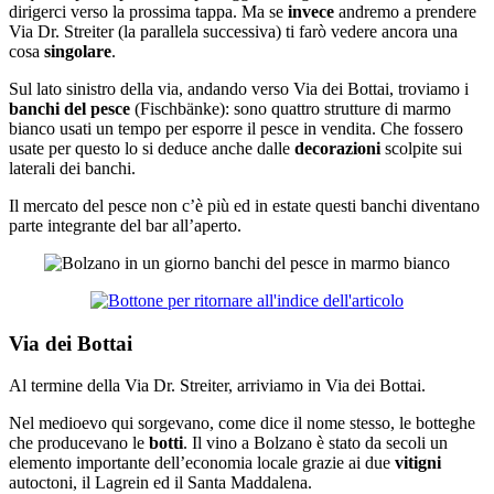
dirigerci verso la prossima tappa. Ma se
invece
andremo a prendere
Via Dr. Streiter (la parallela successiva) ti farò vedere ancora una
cosa
singolare
.
Sul lato sinistro della via, andando verso Via dei Bottai, troviamo i
banchi del pesce
(Fischbänke): sono quattro strutture di marmo
bianco usati un tempo per esporre il pesce in vendita. Che fossero
usate per questo lo si deduce anche dalle
decorazioni
scolpite sui
laterali dei banchi.
Il mercato del pesce non c’è più ed in estate questi banchi diventano
parte integrante del bar all’aperto.
Via dei Bottai
Al termine della Via Dr. Streiter, arriviamo in Via dei Bottai.
Nel medioevo qui sorgevano, come dice il nome stesso, le botteghe
che producevano le
botti
. Il vino a Bolzano è stato da secoli un
elemento importante dell’economia locale grazie ai due
vitigni
autoctoni, il Lagrein ed il Santa Maddalena.