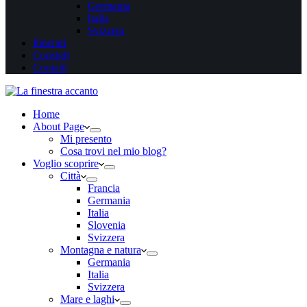
Germania
Italia
Svizzera
Itinerari
Consigli
Contatti
Home
About Page
Mi presento
Cosa trovi nel mio blog?
Voglio scoprire
Città
Francia
Germania
Italia
Slovenia
Svizzera
Montagna e natura
Germania
Italia
Svizzera
Mare e laghi