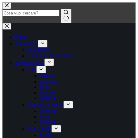
Salta
al
contenuto
Nessun
risultato
Home
About Page
Mi presento
Cosa trovi nel mio blog?
Voglio scoprire
Città
Francia
Germania
Italia
Slovenia
Svizzera
Montagna e natura
Germania
Italia
Svizzera
Mare e laghi
Austria