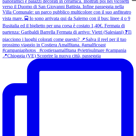
📍Chioggia (VE) Scoprire la nuova città, passeggia