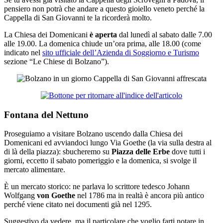
pensiero non potrà che andare a questo gioiello veneto perché la
Cappella di San Giovanni te la ricorderà molto.
La Chiesa dei Domenicani
è aperta
dal lunedì al sabato dalle 7.00
alle 19.00. La domenica chiude un’ora prima, alle 18.00 (come
indicato nel
sito ufficiale dell’Azienda di Soggiorno e Turismo
sezione “Le Chiese di Bolzano”).
Fontana del Nettuno
Proseguiamo a visitare Bolzano uscendo dalla Chiesa dei
Domenicani ed avviandoci lungo Via Goethe (la via sulla destra al
di là della piazza): sbucheremo su
Piazza delle Erbe
dove tutti i
giorni, eccetto il sabato pomeriggio e la domenica, si svolge il
mercato alimentare.
È un mercato storico: ne parlava lo scrittore tedesco Johann
Wolfgang
von Goethe
nel 1786 ma in realtà è ancora più antico
perché viene citato nei documenti già nel 1295.
Suggestivo da vedere, ma il particolare che voglio farti notare in