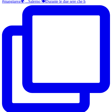
#mangiarea🌍 ...Salerno 🍽Durante le due sere che h