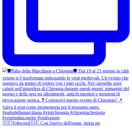
🇩🇪Tollwood🇩🇪 Con l'arrivo dell'estate, inizia pu