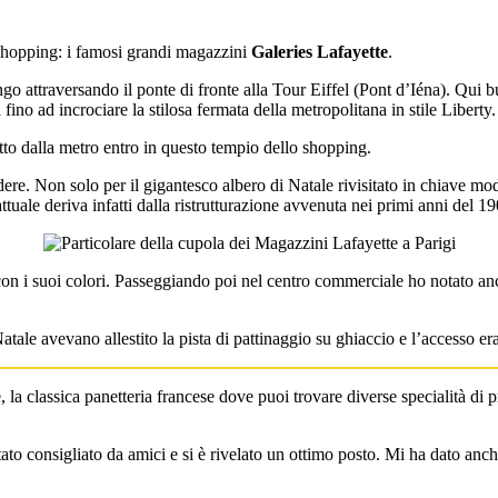
 shopping: i famosi grandi magazzini
Galeries Lafayette
.
o attraversando il ponte di fronte alla Tour Eiffel (Pont d’Iéna). Qui b
o ad incrociare la stilosa fermata della metropolitana in stile Liberty.
tto dalla metro entro in questo tempio dello shopping.
re. Non solo per il gigantesco albero di Natale rivisitato in chiave mod
attuale deriva infatti dalla ristrutturazione avvenuta nei primi anni del 1
on i suoi colori. Passeggiando poi nel centro commerciale ho notato anc
tale avevano allestito la pista di pattinaggio su ghiaccio e l’accesso era
a classica panetteria francese dove puoi trovare diverse specialità di pr
to consigliato da amici e si è rivelato un ottimo posto. Mi ha dato anche