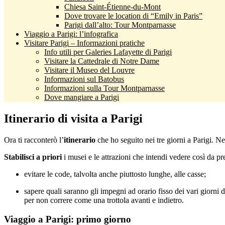
Chiesa Saint-Étienne-du-Mont
Dove trovare le location di “Emily in Paris”
Parigi dall’alto: Tour Montparnasse
Viaggio a Parigi: l’infografica
Visitare Parigi – Informazioni pratiche
Info utili per Galeries Lafayette di Parigi
Visitare la Cattedrale di Notre Dame
Visitare il Museo del Louvre
Informazioni sul Batobus
Informazioni sulla Tour Montparnasse
Dove mangiare a Parigi
Itinerario di visita a Parigi
Ora ti racconterò l’
itinerario
che ho seguito nei tre giorni a Parigi. Ne
Stabilisci a priori
i musei e le attrazioni che intendi vedere così da pre
evitare le code, talvolta anche piuttosto lunghe, alle casse;
sapere quali saranno gli impegni ad orario fisso dei vari giorni d
per non correre come una trottola avanti e indietro.
Viaggio a Parigi: primo giorno