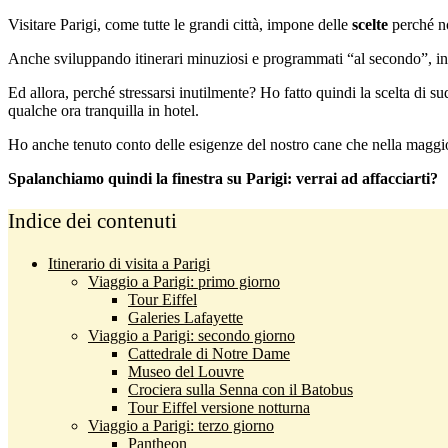
Visitare Parigi, come tutte le grandi città, impone delle
scelte
perché no
Anche sviluppando itinerari minuziosi e programmati “al secondo”, in
Ed allora, perché stressarsi inutilmente? Ho fatto quindi la scelta di s
qualche ora tranquilla in hotel.
Ho anche tenuto conto delle esigenze del nostro cane che nella maggior 
Spalanchiamo quindi la finestra su Parigi: verrai ad affacciarti?
Indice dei contenuti
Itinerario di visita a Parigi
Viaggio a Parigi: primo giorno
Tour Eiffel
Galeries Lafayette
Viaggio a Parigi: secondo giorno
Cattedrale di Notre Dame
Museo del Louvre
Crociera sulla Senna con il Batobus
Tour Eiffel versione notturna
Viaggio a Parigi: terzo giorno
Pantheon