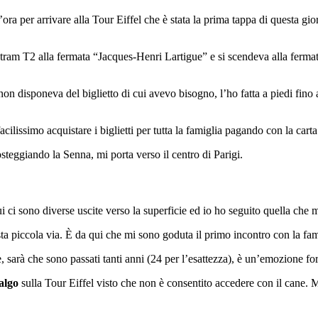
ora per arrivare alla Tour Eiffel che è stata la prima tappa di questa gio
 tram T2 alla fermata “Jacques-Henri Lartigue” e si scendeva alla ferma
on disponeva del biglietto di cui avevo bisogno, l’ho fatta a piedi fino a
cilissimo acquistare i biglietti per tutta la famiglia pagando con la carta
eggiando la Senna, mi porta verso il centro di Parigi.
ui ci sono diverse uscite verso la superficie ed io ho seguito quella che
a piccola via. È da qui che mi sono goduta il primo incontro con la fam
, sarà che sono passati tanti anni (24 per l’esattezza), è un’emozione fo
algo
sulla Tour Eiffel visto che non è consentito accedere con il cane. M