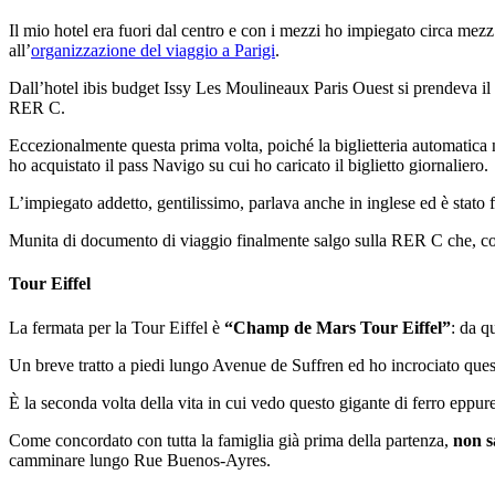
Il mio hotel era fuori dal centro e con i mezzi ho impiegato circa mezz’
all’
organizzazione del viaggio a Parigi
.
Dall’hotel ibis budget Issy Les Moulineaux Paris Ouest si prendeva il
RER C.
Eccezionalmente questa prima volta, poiché la biglietteria automatica n
ho acquistato il pass Navigo su cui ho caricato il biglietto giornaliero.
L’impiegato addetto, gentilissimo, parlava anche in inglese ed è stato fa
Munita di documento di viaggio finalmente salgo sulla RER C che, cost
Tour Eiffel
La fermata per la Tour Eiffel è
“Champ de Mars Tour Eiffel”
: da q
Un breve tratto a piedi lungo Avenue de Suffren ed ho incrociato quest
È la seconda volta della vita in cui vedo questo gigante di ferro eppure
Come concordato con tutta la famiglia già prima della partenza,
non s
camminare lungo Rue Buenos-Ayres.