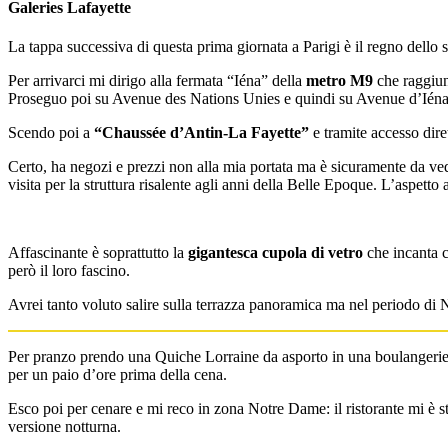
Galeries Lafayette
La tappa successiva di questa prima giornata a Parigi è il regno dello
Per arrivarci mi dirigo alla fermata “Iéna” della
metro M9
che raggiung
Proseguo poi su Avenue des Nations Unies e quindi su Avenue d’Iéna fin
Scendo poi a
“Chaussée d’Antin-La Fayette”
e tramite accesso dire
Certo, ha negozi e prezzi non alla mia portata ma è sicuramente da vede
visita per la struttura risalente agli anni della Belle Epoque. L’aspetto 
Affascinante è soprattutto la
gigantesca cupola di vetro
che incanta c
però il loro fascino.
Avrei tanto voluto salire sulla terrazza panoramica ma nel periodo di Na
Per pranzo prendo una Quiche Lorraine da asporto in una boulangerie, l
per un paio d’ore prima della cena.
Esco poi per cenare e mi reco in zona Notre Dame: il ristorante mi è sta
versione notturna.