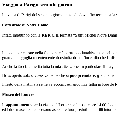
Viaggio a Parigi: secondo giorno
La visita di Parigi del secondo giorno inizia da dove l’ho terminata la 
Cattedrale di Notre Dame
Infatti raggiungo con la
RER C
la fermata “Saint-Michel Notre-Dame” p
La coda per entrare nella Cattedrale è purtroppo lunghissima e nel pome
guardare la
guglia
recentemente ricostruita dopo l’incendio che la dist
Anche la facciata merita tutta la mia attenzione, in particolare il magni
Ho scoperto solo successivamente che
si può prenotare
, gratuitament
Il resto della mattinata se ne va accompagnando mia figlia in Rue de Ri
Museo del Louvre
L’
appuntamento
per la visita del Louvre ce l’ho alle ore 14.00: ho i
ed i due maschietti ci possono aspettare fuori, seduti tranquilli intorno