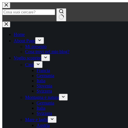
Salta
al
contenuto
Nessun
risultato
Home
About Page
Mi presento
Cosa trovi nel mio blog?
Voglio scoprire
Città
Francia
Germania
Italia
Slovenia
Svizzera
Montagna e natura
Germania
Italia
Svizzera
Mare e laghi
Austria