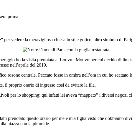
sera prima.
er vedere la meravigliosa chiesa in stile gotico, altro simbolo di Parig
riggio ho la visita prenotata al Louvre. Motivo per cui decido di limita
russe nell’aprile del 2019.
fico rosone centrale. Peccato fosse in ombra nell’ora in cui ho scattato le
e, il proprio orario di ingresso così da evitare la fila.
voli per lo shopping: qui infatti lei aveva “mappato” i diversi negozi c
nfatti prenotato questo orario per me e mia figlia visto che dobbiamo div
 alla piazza con la piramide.