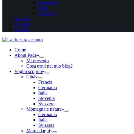
Germania
Italia
Svizzera
Itinerari
Consigli
Contatti
Home
About Page
Mi presento
Cosa trovi nel mio blog?
Voglio scoprire
Città
Francia
Germania
Italia
Slovenia
Svizzera
Montagna e natura
Germania
Italia
Svizzera
Mare e laghi