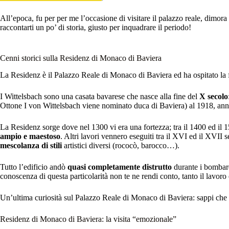
All’epoca, fu per per me l’occasione di visitare il palazzo reale, dimora
raccontarti un po’ di storia, giusto per inquadrare il periodo!
Cenni storici sulla Residenz di Monaco di Baviera
La Residenz è il Palazzo Reale di Monaco di Baviera ed ha ospitato la
I Wittelsbach sono una casata bavarese che nasce alla fine del
X secolo
Ottone I von Wittelsbach viene nominato duca di Baviera) al 1918, ann
La Residenz sorge dove nel 1300 vi era una fortezza; tra il 1400 ed il 1
ampio e maestoso
. Altri lavori vennero eseguiti tra il XVI ed il XVI
mescolanza di stili
artistici diversi (rococò, barocco…).
Tutto l’edificio andò
quasi completamente distrutto
durante i bombar
conoscenza di questa particolarità non te ne rendi conto, tanto il lavoro 
Un’ultima curiosità sul Palazzo Reale di Monaco di Baviera: sappi che è
Residenz di Monaco di Baviera: la visita “emozionale”