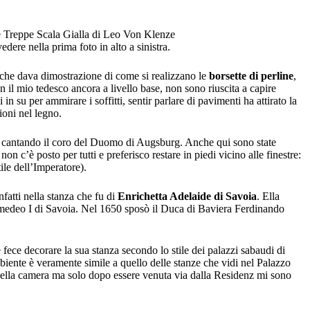
edere nella prima foto in alto a sinistra.
na che dava dimostrazione di come si realizzano le
borsette di perline
,
n il mio tedesco ancora a livello base, non sono riuscita a capire
 su per ammirare i soffitti, sentir parlare di pavimenti ha attirato la
ioni nel legno.
a cantando il coro del Duomo di Augsburg. Anche qui sono state
n c’è posto per tutti e preferisco restare in piedi vicino alle finestre:
ile dell’Imperatore).
fatti nella stanza che fu di
Enrichetta Adelaide di Savoia
. Ella
o Amedeo I di Savoia. Nel 1650 sposò il Duca di Baviera Ferdinando
 fece decorare la sua stanza secondo lo stile dei palazzi sabaudi di
mbiente è veramente simile a quello delle stanze che vidi nel Palazzo
 della camera ma solo dopo essere venuta via dalla Residenz mi sono