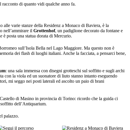
l racconto di quanto vidi qualche anno fa.
o alle varie stanze della Residenz a Monaco di Baviera, è la
ato nell’ammirare il
Grottenhof
, un padiglione decorato da fontane e
le è posta una statua dorata di Mercurio.
o Borromeo sull’Isola Bella nel Lago Maggiore. Ma questo non è
moria dei flash di luoghi italiani. Anche la facciata, a pensarci bene,
ium
: una sala immensa con disegni grotteschi sul soffitto e sugli archi
ta con la viola ed un suonatore di liuto stanno intanto eseguendo
ori, mi seggo nei posti laterali ed ascolto un paio di brani
Castello di Masino in provincia di Torino: ricordo che la guida ci
 soffitto dell’Antiquarium.
el palazzo.