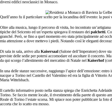
diversi edifici neoclassici in Monaco.
Quell’anno fu il particolare scelto per la locandina dell’evento: la puoi v
Oltre alla musica, lungo il percorso di visita, ho incontrato un’artigia
tipiche del Seicento ed un’esperta spiegava il restauro dei
palchetti
. Co
granché. Però, se fino a quel momento ero stata principalmente ad occhi in
mia attenzione a dove mettevo i piedi. Notando così le eleganti decoraz
Di sala in sala, arrivo alla
Kaisersaal
(Salone dell’Imperatore) dove st
previste delle sedie per potersi accomodare ed ascoltare il concerto. Ma no
da qui scorgo l’allestimento del mercatino di Natale nel
Kaiserhof
(cort
In una delle stanze successive, raggiungo l’apice dell’emozione: entro in
nacque a Torino nel Castello del Valentino ed era la figlia di Vittori
Maria Wittelsbach.
Il cartello informativo posto nella stanza spiega che Enrichetta Adelaide
Torino. Se faccio mente locale, il rivestimento della parete di questo a
Reale di Torino l’estate scorsa. Mi spiace non poter pubblicare la foto
accorta che lo scatto era mosso.