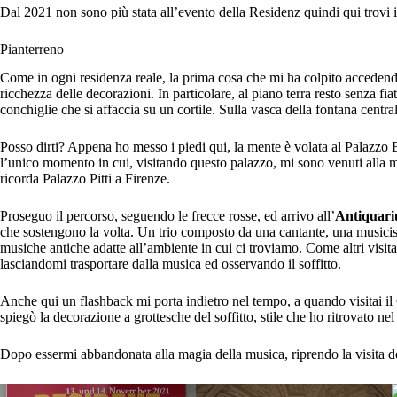
Dal 2021 non sono più stata all’evento della Residenz quindi qui trovi i
Pianterreno
Come in ogni residenza reale, la prima cosa che mi ha colpito accedend
ricchezza delle decorazioni. In particolare, al piano terra resto senza fi
conchiglie che si affaccia su un cortile. Sulla vasca della fontana centra
Posso dirti? Appena ho messo i piedi qui, la mente è volata al Palazz
l’unico momento in cui, visitando questo palazzo, mi sono venuti alla me
ricorda Palazzo Pitti a Firenze.
Proseguo il percorso, seguendo le frecce rosse, ed arrivo all’
Antiquar
che sostengono la volta. Un trio composto da una cantante, una musicis
musiche antiche adatte all’ambiente in cui ci troviamo. Come altri visitat
lasciandomi trasportare dalla musica ed osservando il soffitto.
Anche qui un flashback mi porta indietro nel tempo, a quando visitai il 
spiegò la decorazione a grottesche del soffitto, stile che ho ritrovato nel
Dopo essermi abbandonata alla magia della musica, riprendo la visita d