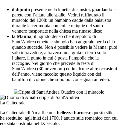
il dipinto
presente nella lunetta di sinistra, guardando la
parete con l’altare alle spalle. Vedrai raffigurato il
miracolo del 1208: un bambino cadde dalla balaustra
durante la cerimonia con cui le reliquie del santo
vennero trasportate nella chiesa ma rimase illeso
la Manna
, il liquido denso che il sepolcro di
Sant’Andrea emette e simbolo ben augurale per la città
quando succede. Non è possibile vedere la Manna: puoi
solo intravedere, attraverso una grata in ferro sotto
l’altare, il punto in cui è posta l’ampolla che la
raccoglie. Nel giorno che precede la festa di
Sant’Andrea (30 novembre) ed in alcune altre occasioni
dell’anno, viene raccolto questo liquido con dei
batuffoli di cotone che sono poi consegnati ai fedeli.
La Cattedrale
La Cattedrale di Amalfi è una
bellezza barocca
: questo stile
ha sostituito, agli inizi del 1700, l’antico stile romanico con cui
era stata costruita nel IX secolo.