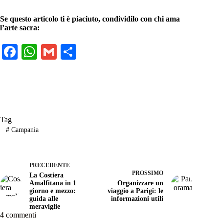
Se questo articolo ti è piaciuto, condividilo con chi ama
l’arte sacra:
Fa
W
G
C
ce
ha
m
on
bo
ts
ail
di
ok
A
vi
pp
di
Tag
#
Campania
PRECEDENTE
PROSSIMO
La Costiera
Amalfitana in 1
Organizzare un
giorno e mezzo:
viaggio a Parigi: le
guida alle
informazioni utili
meraviglie
4 commenti