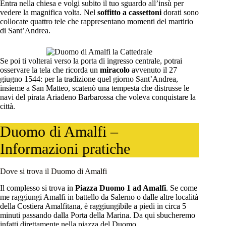
Entra nella chiesa e volgi subito il tuo sguardo all’insù per
vedere la magnifica volta. Nel
soffitto a cassettoni
dorati sono
collocate quattro tele che rappresentano momenti del martirio
di Sant’Andrea.
Se poi ti volterai verso la porta di ingresso centrale, potrai
osservare la tela che ricorda un
miracolo
avvenuto il 27
giugno 1544: per la tradizione quel giorno Sant’Andrea,
insieme a San Matteo, scatenò una tempesta che distrusse le
navi del pirata Ariadeno Barbarossa che voleva conquistare la
città.
Duomo di Amalfi –
Informazioni pratiche
Dove si trova il Duomo di Amalfi
Il complesso si trova in
Piazza Duomo 1 ad Amalfi
. Se come
me raggiungi Amalfi in battello da Salerno o dalle altre località
della Costiera Amalfitana, è raggiungibile a piedi in circa 5
minuti passando dalla Porta della Marina. Da qui sbucheremo
infatti direttamente nella piazza del Duomo.