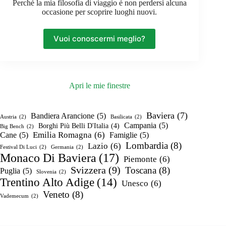
Perché la mia filosofia di viaggio è non perdersi alcuna
occasione per scoprire luoghi nuovi.
Vuoi conoscermi meglio?
Apri le mie finestre
Baviera
(7)
Bandiera Arancione
(5)
Austria
(2)
Basilicata
(2)
Campania
(5)
Borghi Più Belli D'Italia
(4)
Big Bench
(2)
Emilia Romagna
(6)
Cane
(5)
Famiglie
(5)
Lombardia
(8)
Lazio
(6)
Festival Di Luci
(2)
Germania
(2)
Monaco Di Baviera
(17)
Piemonte
(6)
Svizzera
(9)
Toscana
(8)
Puglia
(5)
Slovenia
(2)
Trentino Alto Adige
(14)
Unesco
(6)
Veneto
(8)
Vademecum
(2)