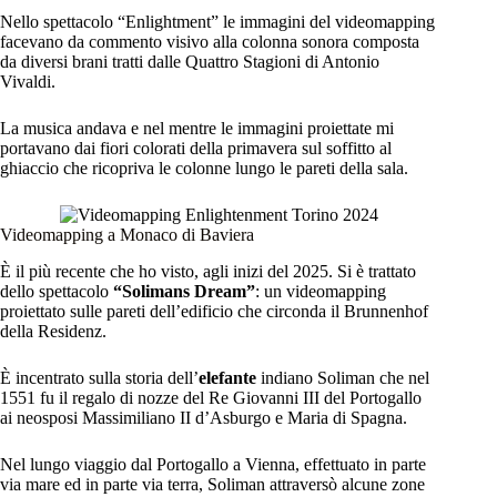
Nello spettacolo “Enlightment” le immagini del videomapping
facevano da commento visivo alla colonna sonora composta
da diversi brani tratti dalle Quattro Stagioni di Antonio
Vivaldi.
La musica andava e nel mentre le immagini proiettate mi
portavano dai fiori colorati della primavera sul soffitto al
ghiaccio che ricopriva le colonne lungo le pareti della sala.
Videomapping a Monaco di Baviera
È il più recente che ho visto, agli inizi del 2025. Si è trattato
dello spettacolo
“Solimans Dream”
: un videomapping
proiettato sulle pareti dell’edificio che circonda il Brunnenhof
della Residenz.
È incentrato sulla storia dell’
elefante
indiano Soliman che nel
1551 fu il regalo di nozze del Re Giovanni III del Portogallo
ai neosposi Massimiliano II d’Asburgo e Maria di Spagna.
Nel lungo viaggio dal Portogallo a Vienna, effettuato in parte
via mare ed in parte via terra, Soliman attraversò alcune zone