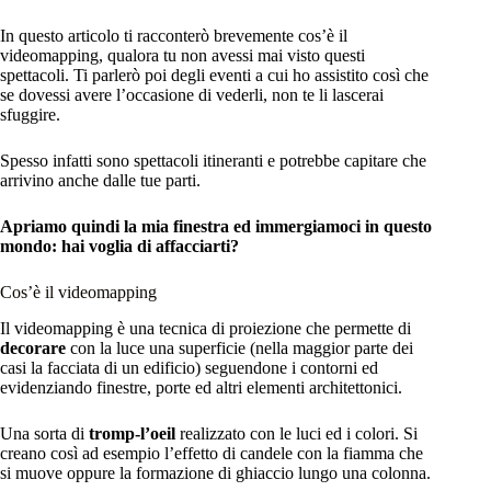
In questo articolo ti racconterò brevemente cos’è il
videomapping, qualora tu non avessi mai visto questi
spettacoli. Ti parlerò poi degli eventi a cui ho assistito così che
se dovessi avere l’occasione di vederli, non te li lascerai
sfuggire.
Spesso infatti sono spettacoli itineranti e potrebbe capitare che
arrivino anche dalle tue parti.
Apriamo quindi la mia finestra ed immergiamoci in questo
mondo: hai voglia di affacciarti?
Cos’è il videomapping
Il videomapping è una tecnica di proiezione che permette di
decorare
con la luce una superficie (nella maggior parte dei
casi la facciata di un edificio) seguendone i contorni ed
evidenziando finestre, porte ed altri elementi architettonici.
Una sorta di
tromp-l’oeil
realizzato con le luci ed i colori. Si
creano così ad esempio l’effetto di candele con la fiamma che
si muove oppure la formazione di ghiaccio lungo una colonna.