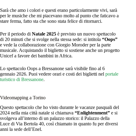
Sarà che amo i colori e questi erano particolarmente vivi, sarà
per le musiche che mi piacevano molto al punto che faticavo a
stare ferma, fatto sta che sono stata felice di ritornarci.
Per il periodo di
Natale 2025
è previsto un nuovo spettacolo
di 20 minuti che si svolge nella stessa sede: si intitola
“Oops”
e vede la collaborazione con Giorgio Moroder per la parte
musicale. Acquistando il biglietto si sostiene anche un progetto
Unicef a favore dei bambini in Africa.
Lo spettacolo Oops a Bressanone sarà visibile fino al 6
gennaio 2026. Puoi vedere orari e costi dei biglietti nel
portale
turistico di Bressanone
.
Videomapping a Torino
Questo spettacolo che ho visto durante le vacanze pasquali del
2024 nella mia città natale si chiamava
“Enlightenment”
e si
svolgeva all’interno di un palazzo storico: il Palazzo della
Luce di Via Bertola 40, così chiamato in quanto fu per diversi
anni la sede dell’Enel.