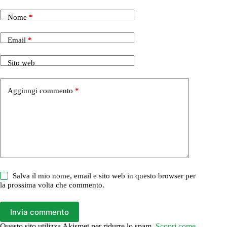
Nome
*
Email
*
Sito web
Aggiungi commento
*
Salva il mio nome, email e sito web in questo browser per
la prossima volta che commento.
Invia commento
Questo sito utilizza Akismet per ridurre lo spam.
Scopri come