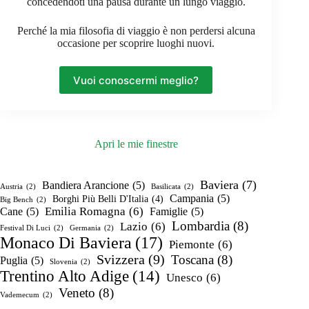
concedendoti una pausa durante un lungo viaggio.
Perché la mia filosofia di viaggio è non perdersi alcuna
occasione per scoprire luoghi nuovi.
Vuoi conoscermi meglio?
Apri le mie finestre
Baviera
(7)
Bandiera Arancione
(5)
Austria
(2)
Basilicata
(2)
Campania
(5)
Borghi Più Belli D'Italia
(4)
Big Bench
(2)
Emilia Romagna
(6)
Cane
(5)
Famiglie
(5)
Lombardia
(8)
Lazio
(6)
Festival Di Luci
(2)
Germania
(2)
Monaco Di Baviera
(17)
Piemonte
(6)
Svizzera
(9)
Toscana
(8)
Puglia
(5)
Slovenia
(2)
Trentino Alto Adige
(14)
Unesco
(6)
Veneto
(8)
Vademecum
(2)