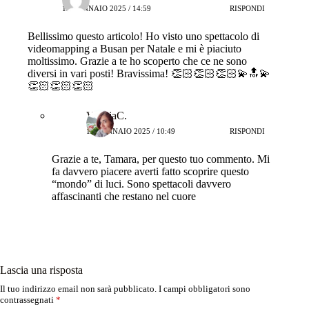
12 GENNAIO 2025 / 14:59
RISPONDI
Bellissimo questo articolo! Ho visto uno spettacolo di
videomapping a Busan per Natale e mi è piaciuto
moltissimo. Grazie a te ho scoperto che ce ne sono
diversi in vari posti! Bravissima! 👏🏻👏🏻👏🏻💫🔝💫
👏🏻👏🏻👏🏻
ValeriaC.
15 GENNAIO 2025 / 10:49
RISPONDI
Grazie a te, Tamara, per questo tuo commento. Mi
fa davvero piacere averti fatto scoprire questo
“mondo” di luci. Sono spettacoli davvero
affascinanti che restano nel cuore
Lascia una risposta
Il tuo indirizzo email non sarà pubblicato.
I campi obbligatori sono
contrassegnati
*