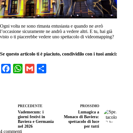
Ogni volta ne sono rimasta entusiasta e quando ne avrò
l’occasione sicuramente ne andrò a vedere altri. E tu, hai già
visto o ti piacerebbe vedere uno spettacolo di videomapping?
Se questo articolo ti è piaciuto, condividilo con i tuoi amici:
Fa
W
G
C
ce
ha
m
on
bo
ts
ail
di
ok
A
vi
pp
di
PRECEDENTE
PROSSIMO
Vademecum: i
Lumagica a
giorni festivi in
Monaco di Baviera:
Baviera e Germania
spettacolo di luce
nel 2026
per tutti
4 commenti