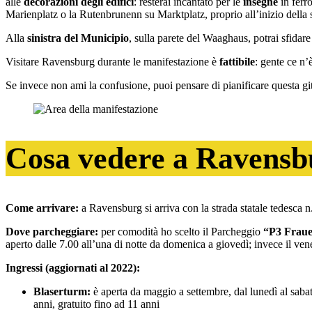
alle
decorazioni degli edifici
: resterai incantato per le
insegne
in ferro
Marienplatz o la Rutenbrunenn su Marktplatz, proprio all’inizio della 
Alla
sinistra del Municipio
, sulla parete del Waaghaus, potrai sfidare
Visitare Ravensburg durante le manifestazione è
fattibile
: gente ce n’
Se invece non ami la confusione, puoi pensare di pianificare questa git
Cosa vedere a Ravensbu
Come arrivare:
a Ravensburg si arriva con la strada statale tedesca
Dove parcheggiare:
per comodità ho scelto il Parcheggio
“P3 Fraue
aperto dalle 7.00 all’una di notte da domenica a giovedì; invece il vene
Ingressi (aggiornati al 2022):
Blaserturm:
è aperta da maggio a settembre, dal lunedì al sabato,
anni, gratuito fino ad 11 anni