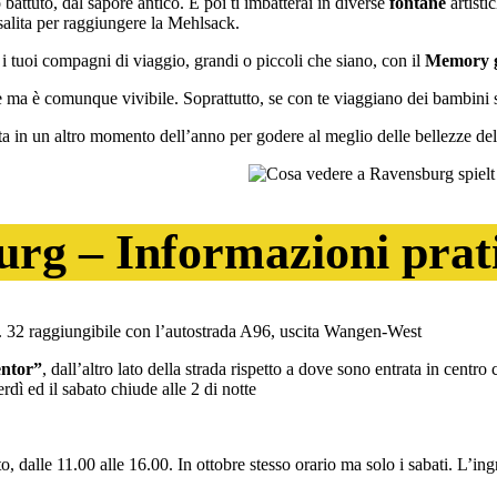
 battuto, dal sapore antico. E poi ti imbatterai in diverse
fontane
artist
salita per raggiungere la Mehlsack.
 i tuoi compagni di viaggio, grandi o piccoli che siano, con il
Memory g
è ma è comunque vivibile. Soprattutto, se con te viaggiano dei bambini s
a in un altro momento dell’anno per godere al meglio delle bellezze dell
rg – Informazioni prat
 n. 32 raggiungibile con l’autostrada A96, uscita Wangen-West
ntor”
, dall’altro lato della strada rispetto a dove sono entrata in centro ci
rdì ed il sabato chiude alle 2 di notte
 dalle 11.00 alle 16.00. In ottobre stesso orario ma solo i sabati. L’ingr