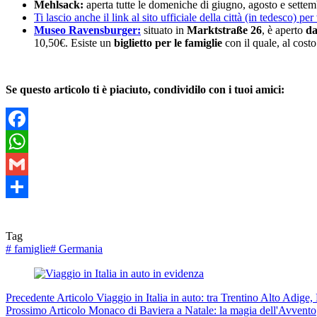
Mehlsack:
aperta tutte le domeniche di giugno, agosto e settembre
Ti lascio anche il link al sito ufficiale della città (in tedesco) per
Museo Ravensburger:
situato in
Marktstraße 26
, è aperto
da
10,50€. Esiste un
biglietto per le famiglie
con il quale, al costo
Se questo articolo ti è piaciuto, condividilo con i tuoi amici:
Facebook
WhatsApp
Gmail
Condividi
Tag
#
famiglie
#
Germania
Precedente
Articolo
Viaggio in Italia in auto: tra Trentino Alto Adig
Prossimo
Articolo
Monaco di Baviera a Natale: la magia dell'Avvento