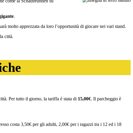
iche come la Schadbrunnen su
igante
.
arà molto apprezzata da loro l’opportunità di giocare nei vari stand.
a città.
iche
ttà. Per tutto il giorno, la tariffa è stata di
15,00€
. Il parcheggio è
esso costa 3,50€ per gli adulti, 2,00€ per i ragazzi tra i 12 ed i 18