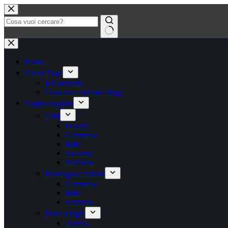
Salta
al
contenuto
Nessun
risultato
Home
About Page
Mi presento
Cosa trovi nel mio blog?
Voglio scoprire
Città
Francia
Germania
Italia
Slovenia
Svizzera
Montagna e natura
Germania
Italia
Svizzera
Mare e laghi
Austria