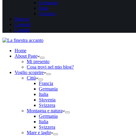
Germania
Italia
Svizzera
Itinerari
Consigli
Contatti
Home
About Page
Mi presento
Cosa trovi nel mio blog?
Voglio scoprire
Città
Francia
Germania
Italia
Slovenia
Svizzera
Montagna e natura
Germania
Italia
Svizzera
Mare e laghi