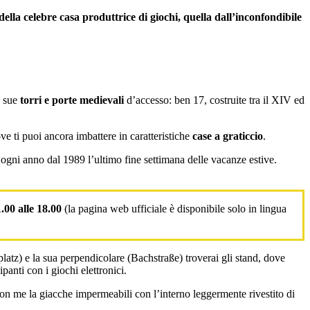
lla celebre casa produttrice di giochi, quella dall’inconfondibile
e sue
torri e porte medievali
d’accesso: ben 17, costruite tra il XIV ed
e ti puoi ancora imbattere in caratteristiche
case a graticcio
.
ogni anno dal 1989 l’ultimo fine settimana delle vacanze estive.
.00 alle 18.00
(la pagina web ufficiale è disponibile solo in lingua
latz) e la sua perpendicolare (Bachstraße) troverai gli stand, dove
ipanti con i giochi elettronici.
 con me la giacche impermeabili con l’interno leggermente rivestito di