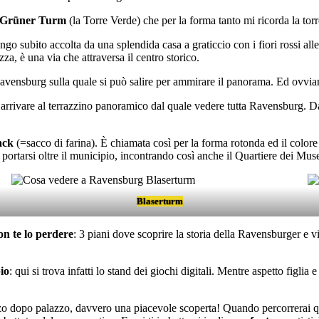
Grüner Turm
(la Torre Verde) che per la forma tanto mi ricorda la tor
vengo subito accolta da una splendida casa a graticcio con i fiori rossi all
a, è una via che attraversa il centro storico.
 Ravensburg sulla quale si può salire per ammirare il panorama. Ed ovvi
rrivare al terrazzino panoramico dal quale vedere tutta Ravensburg. Da l
ack
(=sacco di farina). È chiamata così per la forma rotonda ed il colore
ò portarsi oltre il municipio, incontrando così anche il Quartiere dei Muse
Blaserturm
on te lo perdere
: 3 piani dove scoprire la storia della Ravensburger e v
io
: qui si trova infatti lo stand dei giochi digitali. Mentre aspetto figli
lazzo dopo palazzo, davvero una piacevole scoperta! Quando percorrerai 