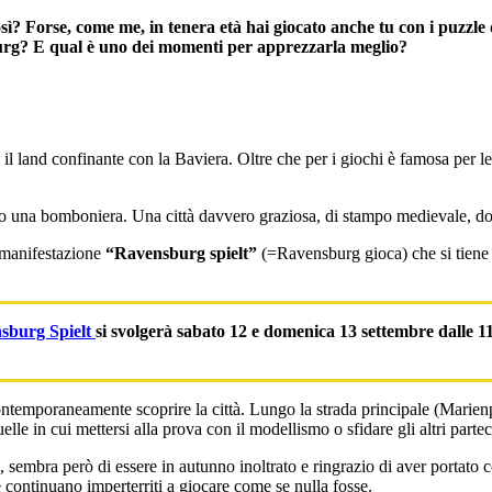
 Forse, come me, in tenera età hai giocato anche tu con i puzzle de
burg? E qual è uno dei momenti per apprezzarla meglio?
, il land confinante con la Baviera. Oltre che per i giochi è famosa per l
viso una bomboniera. Una città davvero graziosa, di stampo medievale, dov
a manifestazione
“Ravensburg spielt”
(=Ravensburg gioca) che si tiene 
sburg Spielt
si svolgerà sabato 12 e domenica 13 settembre dalle 11
ontemporaneamente scoprire la città. Lungo la strada principale (Marienp
elle in cui mettersi alla prova con il modellismo o sfidare gli altri partec
re, sembra però di essere in autunno inoltrato e ringrazio di aver portato
continuano imperterriti a giocare come se nulla fosse.