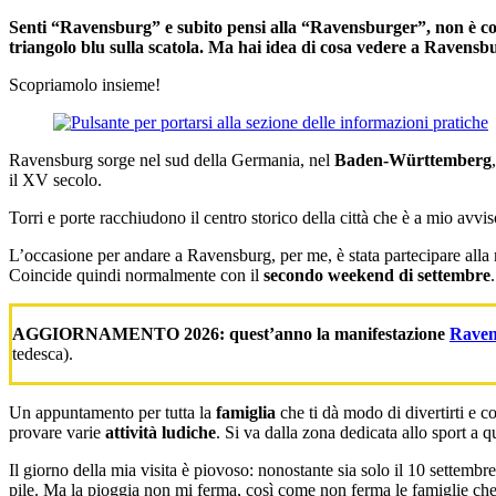
Senti “Ravensburg” e subito pensi alla “Ravensburger”, non è così?
triangolo blu sulla scatola. Ma hai idea di cosa vedere a Ravens
Scopriamolo insieme!
Ravensburg sorge nel sud della Germania, nel
Baden-Württemberg
il XV secolo.
Torri e porte racchiudono il centro storico della città che è a mio av
L’occasione per andare a Ravensburg, per me, è stata partecipare all
Coincide quindi normalmente con il
secondo weekend di settembre
.
AGGIORNAMENTO 2026: quest’anno la manifestazione
Raven
tedesca).
Un appuntamento per tutta la
famiglia
che ti dà modo di divertirti e c
provare varie
attività ludiche
. Si va dalla zona dedicata allo sport a qu
Il giorno della mia visita è piovoso: nonostante sia solo il 10 settemb
pile. Ma la pioggia non mi ferma, così come non ferma le famiglie che 