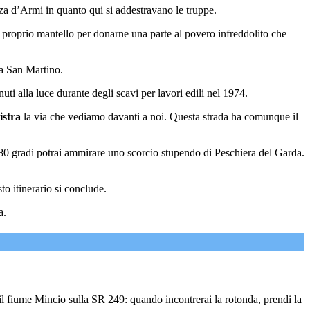
a d’Armi in quanto qui si addestravano le truppe.
 proprio mantello per donarne una parte al povero infreddolito che
 a San Martino.
ti alla luce durante degli scavi per lavori edili nel 1974.
istra
la via che vediamo davanti a noi. Questa strada ha comunque il
180 gradi potrai ammirare uno scorcio stupendo di Peschiera del Garda.
o itinerario si conclude.
a.
 il fiume Mincio sulla SR 249: quando incontrerai la rotonda, prendi la