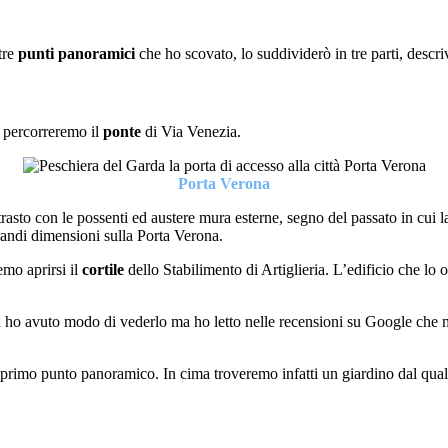
 tre
punti panoramici
che ho scovato, lo suddividerò in tre parti, descriv
i percorreremo il
ponte
di Via Venezia.
Porta Verona
asto con le possenti ed austere mura esterne, segno del passato in cui la c
grandi dimensioni sulla Porta Verona.
emo aprirsi il
cortile
dello Stabilimento di Artiglieria. L’edificio che lo o
n ho avuto modo di vederlo ma ho letto nelle recensioni su Google che me
l primo punto panoramico. In cima troveremo infatti un giardino dal qua