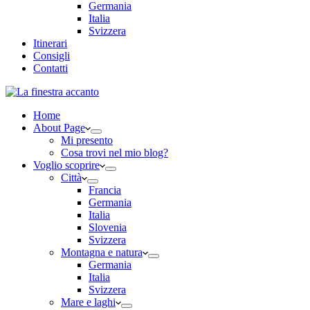
Germania
Italia
Svizzera
Itinerari
Consigli
Contatti
Home
About Page
Mi presento
Cosa trovi nel mio blog?
Voglio scoprire
Città
Francia
Germania
Italia
Slovenia
Svizzera
Montagna e natura
Germania
Italia
Svizzera
Mare e laghi