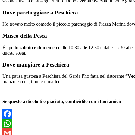
seconda uscita e prosegui diritto. Dopo aver attraversato il ponte gira s
Dove parcheggiare a Peschiera
Ho trovato molto comodo il piccolo parcheggio di Piazza Marina dov
Museo della Pesca
È aperto
sabato e domenica
dalle 10.30 alle 12.30 e dalle 15.30 alle 
questa sosta.
Dove mangiare a Peschiera
Una pausa gustosa a Peschiera del Garda l’ho fatta nel ristorante
“Vec
pranzo e cena, tranne il martedì.
Se questo articolo ti è piaciuto, condividilo con i tuoi amici:
Facebook
WhatsApp