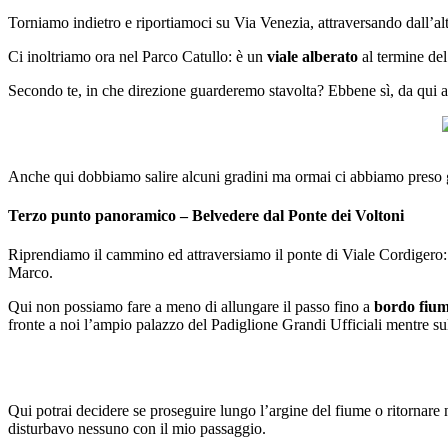
Torniamo indietro e riportiamoci su Via Venezia, attraversando dall’altr
Ci inoltriamo ora nel Parco Catullo: è un
viale alberato
al termine del
Secondo te, in che direzione guarderemo stavolta? Ebbene sì, da qui
Anche qui dobbiamo salire alcuni gradini ma ormai ci abbiamo preso g
Terzo punto panoramico – Belvedere dal Ponte dei Voltoni
Riprendiamo il cammino ed attraversiamo il ponte di Viale Cordigero: po
Marco.
Qui non possiamo fare a meno di allungare il passo fino a
bordo fiu
fronte a noi l’ampio palazzo del Padiglione Grandi Ufficiali mentre sull
Qui potrai decidere se proseguire lungo l’argine del fiume o ritornare n
disturbavo nessuno con il mio passaggio.