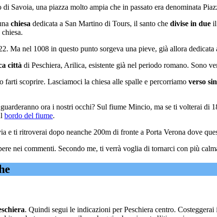
di Savoia, una piazza molto ampia che in passato era denominata Piazz
una
chiesa
dedicata a San Martino di Tours, il santo che
divise in due
il
 chiesa.
822. Ma nel 1008 in questo punto sorgeva una pieve, già allora dedicata
ca città
di Peschiera, Arilica, esistente già nel periodo romano. Sono venu
 farti scoprire. Lasciamoci la chiesa alle spalle e percorriamo
verso sin
guarderanno ora i nostri occhi? Sul fiume Mincio, ma se ti volterai di 
ul
bordo del fiume
.
ia e ti ritroverai dopo neanche 200m di fronte a Porta Verona dove quest
ere nei commenti. Secondo me, ti verrà voglia di tornarci con più calm
he
eschiera
. Quindi segui le indicazioni per Peschiera centro. Costeggerai