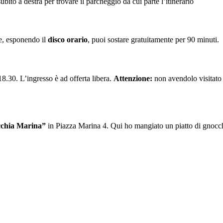
ubito a destra per trovare il parcheggio da cui parte l’itinerario
e, esponendo il
disco orario
, puoi sostare gratuitamente per 90 minuti.
18.30. L’ingresso è ad offerta libera.
Attenzione:
non avendolo visitato 
chia Marina”
in Piazza Marina 4. Qui ho mangiato un piatto di gnocchi t