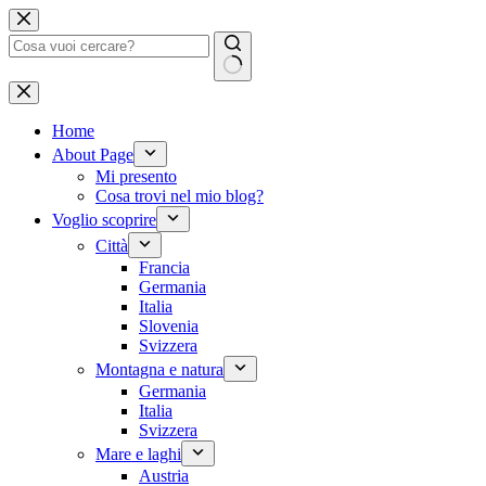
Salta
al
contenuto
Nessun
risultato
Home
About Page
Mi presento
Cosa trovi nel mio blog?
Voglio scoprire
Città
Francia
Germania
Italia
Slovenia
Svizzera
Montagna e natura
Germania
Italia
Svizzera
Mare e laghi
Austria