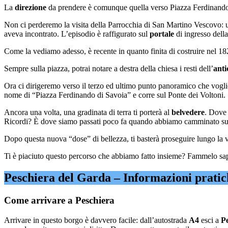
La
direzione
da prendere è comunque quella verso Piazza Ferdinando 
Non ci perderemo la visita della Parrocchia di San Martino Vescovo: 
aveva incontrato. L’episodio è raffigurato sul
portale
di ingresso della
Come la vediamo adesso, è recente in quanto finita di costruire nel 1
Sempre sulla piazza, potrai notare a destra della chiesa i resti dell’
anti
Ora ci dirigeremo verso il terzo ed ultimo punto panoramico che voglio
nome di “Piazza Ferdinando di Savoia” e corre sul Ponte dei Voltoni.
Ancora una volta, una gradinata di terra ti porterà al
belvedere
. Dove 
Ricordi? È dove siamo passati poco fa quando abbiamo camminato s
Dopo questa nuova “dose” di bellezza, ti basterà proseguire lungo la v
Ti è piaciuto questo percorso che abbiamo fatto insieme? Fammelo sap
Peschiera del Garda – Informazioni pratic
Come arrivare a Peschiera
Arrivare in questo borgo è davvero facile: dall’autostrada
A4
esci a
P